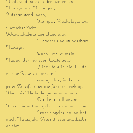
Weiterbildungen in der tibetischen
Medizin
mit Massagen,
Hitzeanwendungen,
Tsampa, Psychologie aus
tibetischer Sicht,
Klangschalenanwendung usw.
Übrigens eine wunderbare
Medizin!
Auch war es mein
Mann, der mir eine Wüstenreise
„Eine Reise in die Wüste,
ist eine Reise zu dir selbst“
ermöglichte, in der mir
jeder Zweifel
über die für mich richtige
Therapie-Methode genommen wurde.
Danke an all unsere
Tiere, die mit uns gelebt haben und leben!
Je
des einzelne davon
hat
mich Mitgefühl, Präsent sein und Liebe
gelehrt.