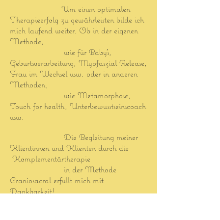
Um einen optimalen
Therapieerfolg zu gewährleisten bilde ich
mich laufend weiter. Ob in der eigenen
Methode,
wie für Baby's,
Geburtsverarbeitung, Myofaszial Release,
Frau im Wechsel usw. oder in anderen
Methoden,
wie Metamorphose,
T
ouch for health, Unterbewusstseinscoach
usw.
Die Begleitung meiner
Klientinnen und Klienten durch die
Komplementärtherapie
in der Methode
Craniosacral e
rfüllt mich mit
Dankbarkeit!