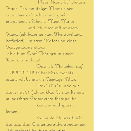
Mein Name ist Viviane
Haas. Ich bin stolzes Mami einer
erwachsenen Tochter und zwei
erwachsenen Söhnen. Mein Mann
und ich leben mit
unserem
Hund (ich habe sie zum Therapiehund
befördert), unserem Kater und einer
Katzendame etwas
abseits im Dorf Thörigen in einem
Baumstammhüüsli.
Dass ich Menschen auf
IHREM WEG begleiten möchte,
wusste ich bereits im Teenager-Alter.
Das WIE wurde mir
dann mit 21 Jahren klar. Ich durfte eine
wunderbare Craniosacraltherapeutin
kennen- und spüren
lernen.
So wusste ich bereits seit
damals,
dass Craniosacraltherapeutin ein
Teil meiner Berufung sein wird.