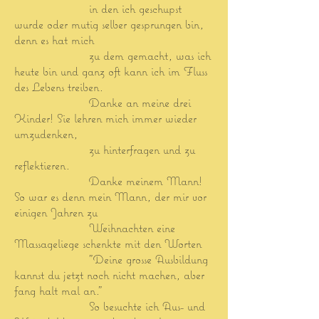
in den ich geschupst
wurde oder mutig selber gesprungen bin,
denn es hat mich
zu dem gemacht, was ich
heute bin und ganz oft kann ich im Fluss
des Lebens treiben.
Danke an meine drei
Kinder!
Sie lehren mich immer wieder
umzudenken,
zu hinterfragen und zu
reflektieren.
Danke meinem Mann!
So war es denn mein Mann, der mir vor
einigen Jahren
zu
Weihnachten eine
Massageliege schenkte mit den Worten
"Dei
ne grosse Ausbildung
kannst du jetzt noch nicht machen, aber
fang halt mal an."
S
o besuchte ich Aus- und